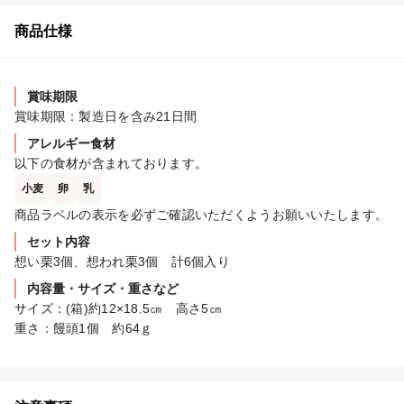
商品仕様
賞味期限
賞味期限：製造日を含み21日間
アレルギー食材
以下の食材が含まれております。
小麦
卵
乳
商品ラベルの表示を必ずご確認いただくようお願いいたします。
セット内容
想い栗3個、想われ栗3個　計6個入り
内容量・サイズ・重さなど
サイズ：(箱)約12×18.5㎝　高さ5㎝

重さ：饅頭1個　約64ｇ