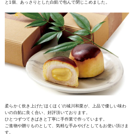
と1個、あっさりとした白餡で包んで閉じこめました。
柔らかく炊き上げた‘ほくほく’の城川和栗が、上品で優しい味わ
いの白餡に良く合い、好評頂いております。

ひとつずつてきぱきと丁寧に手作業で作っています。

ご進物や贈りものとして、気軽な手みやげとしてもお使い頂けま
す。