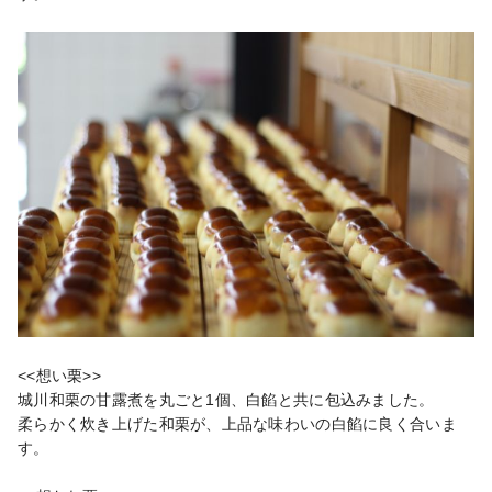
<<想い栗>>

城川和栗の甘露煮を丸ごと1個、白餡と共に包込みました。

柔らかく炊き上げた和栗が、上品な味わいの白餡に良く合いま
す。
