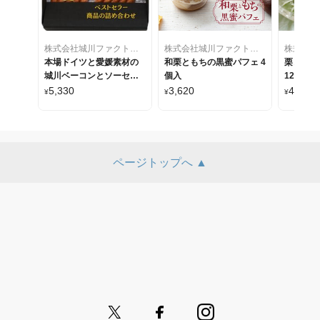
株式会社城川ファクトリー
株式会社城川ファクトリー
本場ドイツと愛媛素材の
和栗ともちの黒蜜パフェ 4
栗きんと
城川ベーコンとソーセー
個入
12個入り
ジのスペシャルセット
5,330
3,620
4,250
¥
¥
¥
ページトップへ ▲