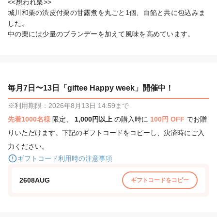
<<想われ栗>>　

城川和栗の渋皮付栗の甘露煮を丸ごと1個、白餡と共に包込みま
した。

中の栗には少量のブランデーを加えて風味を高めています。
毎月7日〜13日「giftee Happy week」開催中！
※利用期限：2026年8月13日 14:59まで
先着1000名様
限定、
1,000円以上
の購入時に
100円 OFF
でお贈
りいただけます。下記のギフトコードをコピーし、決済時にご入
力ください。
ギフトコード利用時の注意事項
2608AUG
ギフトコードをコピー