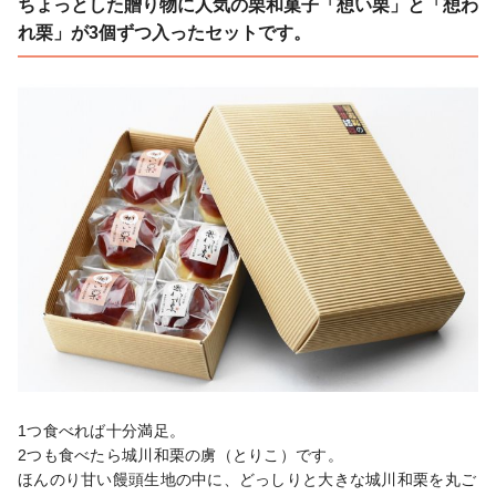
ちょっとした贈り物に人気の栗和菓子「想い栗」と「想わ
れ栗」が3個ずつ入ったセットです。
1つ食べれば十分満足。

2つも食べたら城川和栗の虜（とりこ）です。

ほんのり甘い饅頭生地の中に、どっしりと大きな城川和栗を丸ご