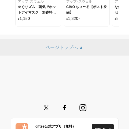
アップ･スウェル
アップ･スウェル
アップ･
めぐりズム 蒸気でホッ
CIAO ちゅ〜る【ポスト投
ながら温
トアイマスク 無香料 5
函】
セット【
枚セット【ポスト投函】
1,150
1,320
880
¥
¥
~
¥
~
ページトップへ ▲
giftee公式アプリ（無料）