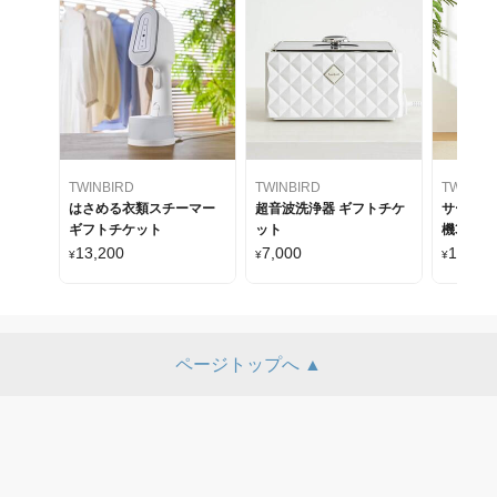
TWINBIRD
TWINBIRD
TWINBI
はさめる衣類スチーマー
超音波洗浄器 ギフトチケ
サーキュ
ギフトチケット
ット
機3D L
13,200
7,000
17,800
¥
¥
¥
ページトップへ ▲