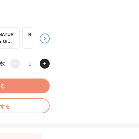
NATUR
RESCUE fo
LUXE for G
PREMIUM f
or GINZ
r GINZA
INZA
or GINZA
A
数
1
る
する