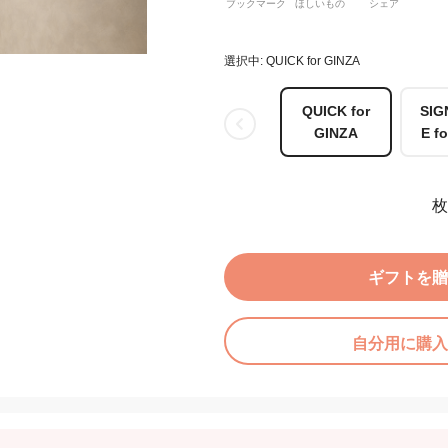
ブックマーク
ほしいもの
シェア
選択中: QUICK for GINZA
QUICK for
SIG
GINZA
E f
枚
ギフトを贈
自分用に購入