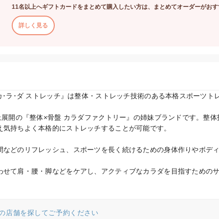
11名以上へギフトカードをまとめて購入したい方は、まとめてオーダーがおす
詳しく見る
カ･ラ･ダ ストレッチ』は整体・ストレッチ技術のある本格スポーツト


以上展開の『整体×骨盤 カラダファクトリー』の姉妹ブランドです。整
え気持ちよく本格的にストレッチすることが可能です。

間などのリフレッシュ、スポーツを長く続けるための身体作りやボデ
わせて肩・腰・脚などをケアし、アクティブなカラダを目指すための
の店舗を探してご予約ください