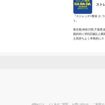
ストレ
『ストレッチ×整体 カ
ト。

東京都,神奈川県,千葉県,
国内外に360店舗以上
え気持ちよく本格的にス
gifteeとは
よくあるご質問
お問い合わせ
ご利用ガ