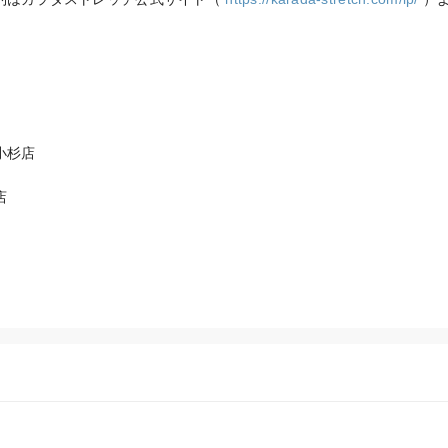
杉店


