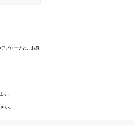
のアプローチと、お身
す。

ださい。