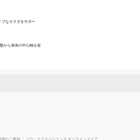
ィブなカラダをサポー
骨盤から身体の中心軸を捉
利用のご案内
ソウ・エクスペリエンス オンラインストア