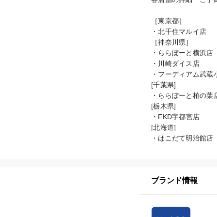
［東京都］

・北千住マルイ店

［神奈川県］

・ららぽーと横浜店

・川崎ダイス店

・フーディアム武蔵小
[千葉県]

・ららぽーと柏の葉店
[栃木県]

・FKD宇都宮店

[北海道]

・はこだて明治館店
ブランド情報