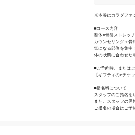
※本券はカラダファ
■コース内容

整体×骨盤ストレッチ
カウンセリング＋骨
気になる部位を集中
体の状態に合わせた
■ご予約時、またはご
【ギフティのeチケッ
■指名料について

スタッフのご指名をい
また、スタッフの男性
ご指名の場合はご予