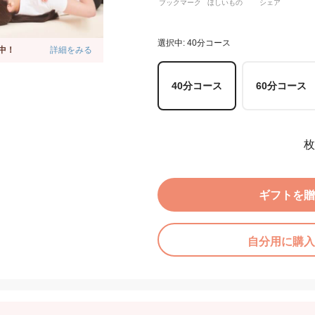
ブックマーク
ほしいもの
シェア
選択中: 40分コース
中！
詳細をみる
40分コース
60分コース
枚
ギフトを贈
自分用に購入