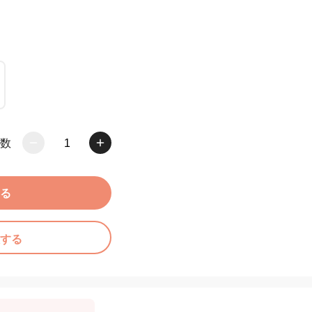
数
1
る
する