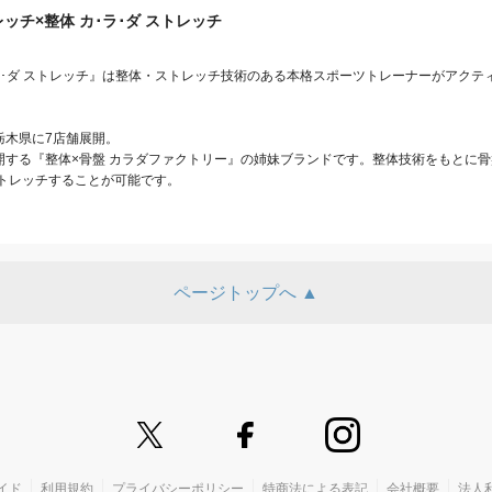
ッチ×整体 カ･ラ･ダ ストレッチ
･ラ･ダ ストレッチ』は整体・ストレッチ技術のある本格スポーツトレーナーがアクテ
栃木県に7店舗展開。

展開する『整体×骨盤 カラダファクトリー』の姉妹ブランドです。整体技術をもとに
トレッチすることが可能です。
ページトップへ ▲
イド
利用規約
プライバシーポリシー
特商法による表記
会社概要
法人