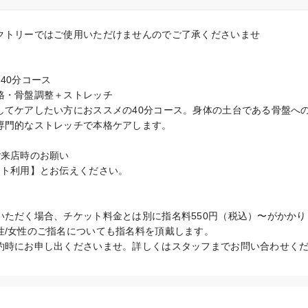
クトリーではご使用いただけませんのでご了承くださいませ

40分コース

格・骨盤調整＋ストレッチ

してケアしたい方におススメの40分コース。身体の土台である骨盤へ
専門的なストレッチで本格ケアします。

来店時のお願い

ト利用】とお伝えください。

ただく場合、チケット料金とは別に指名料550円（税込）〜がかかりま
/女性のご指名についても指名料を頂戴します。

約時にお申し出くださいませ。詳しくはスタッフまでお問い合わせく