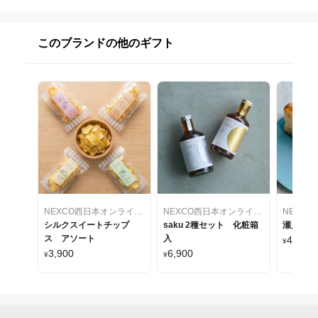
このブランドの他のギフト
NEXCO西日本オンラインショップ～24のすぐれもの再発見～
NEXCO西日本オンラインショップ～24のすぐれもの再発見～
シルクスイートチップ
saku 2種セット 化粧箱
瀬戸内Cit
ス アソート
入
4,600
¥
3,900
6,900
¥
¥