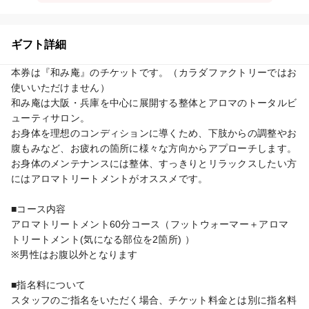
ギフト詳細
本券は『和み庵』のチケットです。（カラダファクトリーではお
使いいただけません）

和み庵は大阪・兵庫を中心に展開する整体とアロマのトータルビ
ューティサロン。

お身体を理想のコンディションに導くため、下肢からの調整やお
腹もみなど、お疲れの箇所に様々な方向からアプローチします。

お身体のメンテナンスには整体、すっきりとリラックスしたい方
にはアロマトリートメントがオススメです。

■コース内容

アロマトリートメント60分コース（フットウォーマー＋アロマ
トリートメント(気になる部位を2箇所) ）

※男性はお腹以外となります

■指名料について

スタッフのご指名をいただく場合、チケット料金とは別に指名料