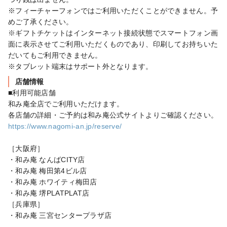
※フィーチャーフォンではご利用いただくことができません。予
めご了承ください。

※ギフトチケットはインターネット接続状態でスマートフォン画
面に表示させてご利用いただくものであり、印刷してお持ちいた
だいてもご利用できません。

※タブレット端末はサポート外となります。
店舗情報
■利用可能店舗

和み庵全店でご利用いただけます。

https://www.nagomi-an.jp/reserve/
［大阪府］

・和み庵 なんばCITY店

・和み庵 梅田第4ビル店

・和み庵 ホワイティ梅田店

・和み庵 堺PLATPLAT店

［兵庫県］

・和み庵 三宮センタープラザ店