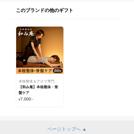
このブランドの他のギフト
本格整体＆アロマ専門店《 和み庵 》
【和み庵】本格整体・骨
盤ケア
7,000
¥
~
ページトップへ ▲