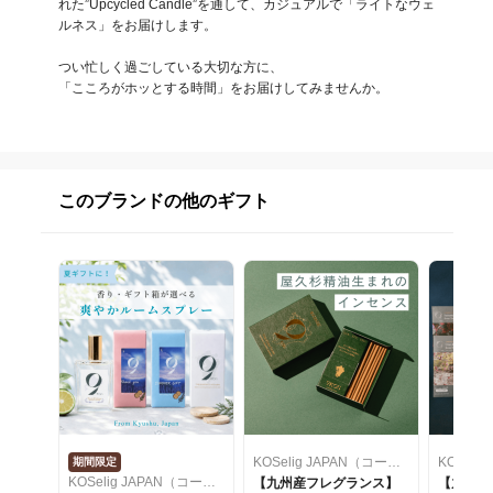
れた”Upcycled Candle”を通して、カジュアルで「ライトなウェ
ルネス」をお届けします。

つい忙しく過ごしている大切な方に、

「こころがホッとする時間」をお届けしてみませんか。
このブランドの他のギフト
KOSelig JAPAN（コーシェリジャパン）
期間限定
KOSelig JAPAN（コーシェリジャパン）
【九州産フレグランス】
【九州産