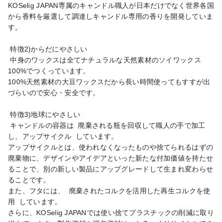
KOSelig JAPAN専属のキャンドル職人が日本だけでなく世界各国
から香料を厳選して調達しキャンドル専用の香りを開発していま
す。

 特徴2)からだにやさしい

 中身のワックスは全てナチュラルな天然素材のソイワックス
100%でつくっています。

100%天然素材の大豆ワックスだから長い時間使ってもすすが出
づらいので安心・安全です。

 特徴3)地球にやさしい

 キャンドルの容器は  廃棄される瓶を回収して職人の手で加工
し、アップサイクル  しています。

アップサイクルとは、使われなくなったものや捨てられるはずの
廃棄物に、デザインやアイデアといった新たな付加価値を持たせ
ることで、別の新しい製品にアップグレードして生まれ変わらせ
ることです。

また、フタには、  廃棄されたコルクを活用した再生コルクを使
用  しています。

さらに、KOSelig JAPANでは使い捨てプラスチックの削減に取り