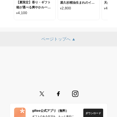
【夏限定】香り・ギフト
屋久杉精油生まれのイン
天然由来
箱が選べる爽やかルーム
センス
浴剤6個
2,800
4,000
¥
¥
ミスト
4,100
¥
ページトップへ ▲
giftee公式アプリ（無料）
ダウンロード
ギフトのある生活を、もっと身近に。