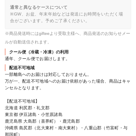
通常と異なるケースについて
※GW、お盆、年末年始などは発送にお時間をいただく場
合がございます。予めご了承ください。
※商品発送時にはgifteeより受取主様へ、商品発送のお知らせメー
ルが自動送信されます。
クール便（冷蔵・冷凍）の利用
通年、クール便でお届けします。
配送不可地域
一部離島へのお届けは対応しておりません。

万が一、配送不可地域へのお届け依頼があった場合、商品はキャ
ンセルとなります。

【配送不可地域】

北海道 利尻郡・礼文郡

東京都 伊豆諸島・小笠原諸島

鹿児島県 大島郡（喜界町）・鹿児島郡

沖縄県 島尻郡（北大東村・南大東村）・八重山郡（竹富町・与
那国町）