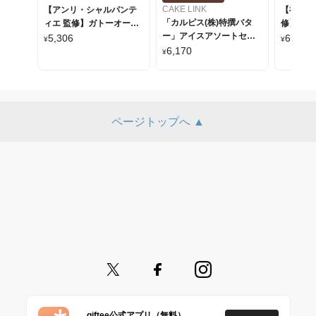
CAKE LINK
【アンリ・シャルパンテ
【福井県
「カルピス(株)特撰バタ
ィエ 監修】ガトーオート
修】恐竜
ー」アイスアソートセッ
ンティック 4個セット
5,306
6,170
¥
¥
ト 12個
6,170
¥
ページトップへ ▲
giftee公式アプリ（無料）