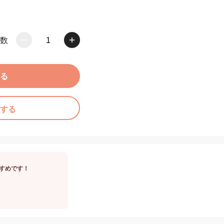
数
1
る
する
すめです！