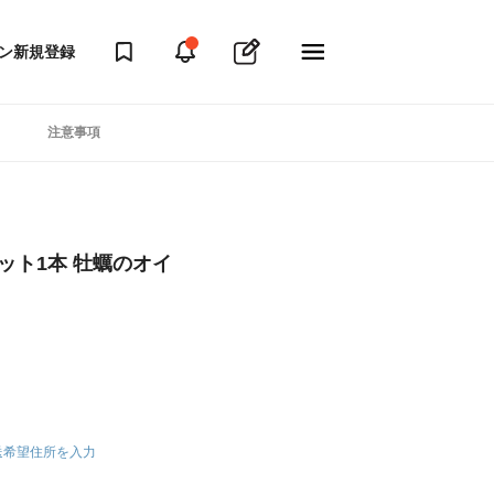
ン
新規登録
注意事項
ット1本 牡蠣のオイ
送希望住所を入力