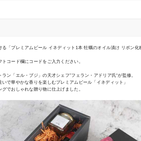
る「プレミアムビール イネディット1本 牡蠣のオイル漬け リボン
フトコード欄にコードをご入力ください。

ラン「エル・ブジ」の天才シェフ”フェラン・アドリア氏“が監修。

注いで華やかな香りを楽しむプレミアムビール「イネディット」

ングでおしゃれな贈り物に仕上げました。