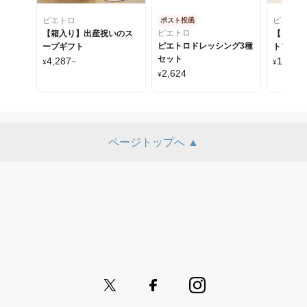
ピエトロ
ピエトロ
ポスト投函
ピエトロ
【箱入り】出産祝いのス
【ピエト
ピエトロドレッシング3種
ープギフト
トア】ギ
セット
4,287
1,000
¥
~
¥
~
2,624
¥
ページトップへ ▲