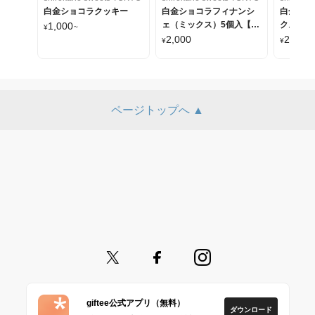
白金ショコラクッキー
白金ショコラフィナンシ
白金フィ
ェ（ミックス）5個入【ポ
クス）5
1,000
¥
~
スト投函】
函】
2,000
2,000
¥
¥
ページトップへ ▲
giftee公式アプリ（無料）
ダウンロード