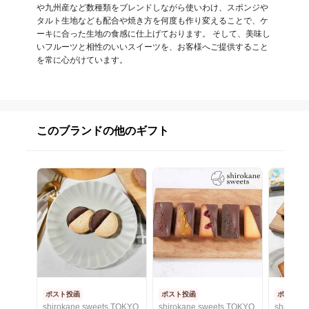
や九州産など数種類をブレンドしながら使いわけ、スポンジや
タルト生地なども配合や焼き方を何度も作り変えることで、ケ
ーキに合った生地の食感に仕上げております。 そして、美味し
いフルーツと相性のいいスイーツを、お客様へご提供すること
を常に心がけています。
このブランドの他のギフト
ポスト投函
ポスト投函
ポスト投
shirokane sweets TOKYO
shirokane sweets TOKYO
shiroka