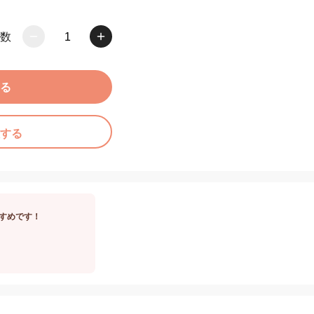
数
1
る
する
すめです！