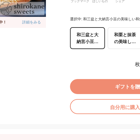
ブックマーク
ほしいもの
シェア
選択中: 和三盆と大納言小豆の美味しい
中！
詳細をみる
和三盆と大
和栗と抹茶
納言小豆の
の美味しい
美味しい和
和焼き菓子
焼き菓子
枚
ギフトを贈
自分用に購入