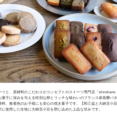
と、原材料のこだわりがコンセプトのスイーツ専門店「shirokane swe
お菓子に深みを与える特別な卵とリッチな味わいのフランス産発酵バ
香料、無着色のお子様にも安心の焼き菓子です。【和三盆と大納言小
沢に使用した生地に大納言小豆を閉じ込めた上品な甘みです。
