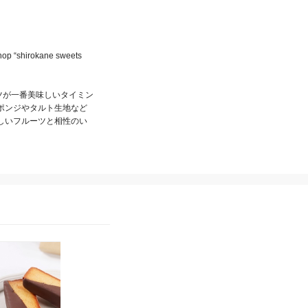
rokane sweets 
ツが一番美味しいタイミン
ポンジやタルト生地など
しいフルーツと相性のい
shirokane sweets TOKYO
shirokane sweets TOKY
白金Premiumロール
和栗のチーズケーキモン
ブラン
2,396
¥
~
2,915
¥
~