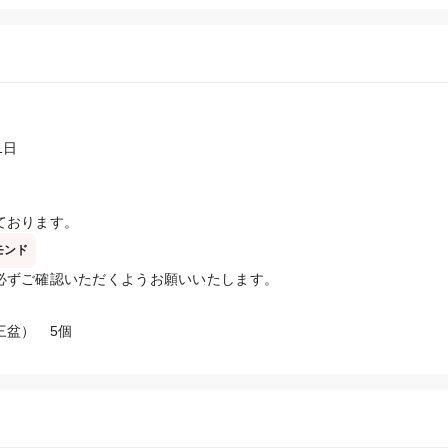
日

ております。
モンド
必ずご確認いただくようお願いいたします。
三盆）　5個