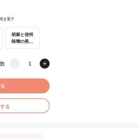
和焼き菓子
胡麻と信州
味噌の美味
しい和焼き
菓子
数
1
る
する