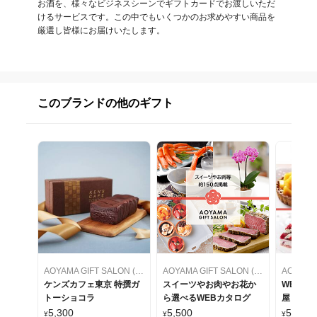
お酒を、様々なビジネスシーンでギフトカードでお渡しいただ
けるサービスです。この中でもいくつかのお求めやすい商品を
厳選し皆様にお届けいたします。
このブランドの他のギフト
AOYAMA GIFT SALON (アオヤマギフトサロン)
AOYAMA GIFT SALON (アオヤマギフトサロン)
ケンズカフェ東京 特撰ガ
スイーツやお肉やお花か
WEBカ
トーショコラ
ら選べるWEBカタログ
屋 ケー
をセレク
5,300
5,500
5,500
¥
¥
¥