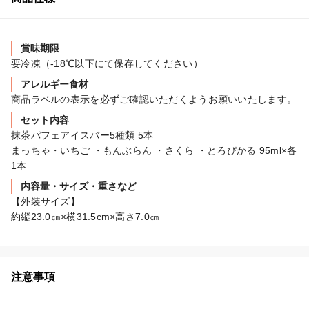
賞味期限
要冷凍（-18℃以下にて保存してください）
アレルギー食材
商品ラベルの表示を必ずご確認いただくようお願いいたします。
セット内容
抹茶パフェアイスバー5種類 5本

まっちゃ・いちご ・もんぶらん ・さくら ・とろぴかる 95ml×各
1本
内容量・サイズ・重さなど
【外装サイズ】

約縦23.0㎝×横31.5cm×高さ7.0㎝
注意事項