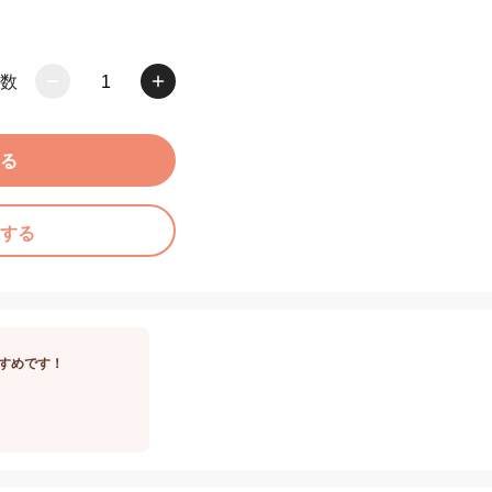
数
1
る
する
すめです！