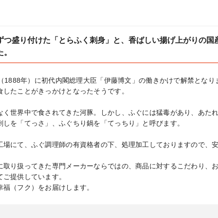
ずつ盛り付けた「とらふく刺身」と、香ばしい揚げ上がりの国
た。
（1888年）に初代内閣総理大臣「伊藤博文」の働きかけで解禁となりま
食したことがきっかけとなったそうです。

なく世界中で食されてきた河豚。しかし、ふぐには猛毒があり、あた
刺しを「てっさ」、ふぐちり鍋を「てっちり」と呼びます。

工場にて、ふぐ調理師の有資格者の下、処理加工しておりますので、
に取り扱ってきた専門メーカーならではの、商品に対するこだわり、
ご提供しています。

幸福（フク）をお届けします。