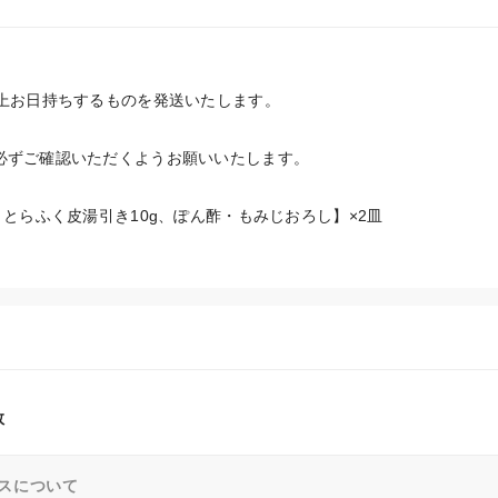
以上お日持ちするものを発送いたします。
必ずご確認いただくようお願いいたします。
、とらふく皮湯引き10g、ぽん酢・もみじおろし】×2皿

数
スについて