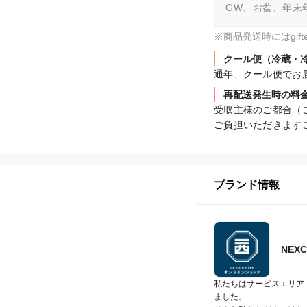
GW、お盆、年末
※商品発送時にはgi
クール便（冷蔵・
通年、クール便でお
再配送発生時の料
受取主様のご都合（
ご負担いただきます
ブランド情報
NE
私たちはサービスエリア
ました。
