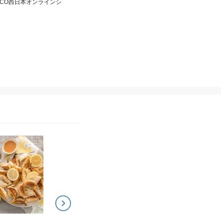
XCO西日本オンラインシ
NEXCO西日本オンラインショップ～24のすぐれもの再発見～
NEXCO西日本オンラインショップ～24
ひろしま牡蠣餃子20個入
雲仙蜜柑ワイン
り
4,500
¥
3,100
¥