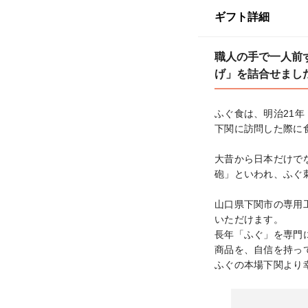
ギフト詳細
職人の手で一人前
げ」を詰合せまし
ふぐ食は、明治21年
下関に訪問した際に
大昔から日本だけで
砲」といわれ、ふぐ
山口県下関市の専用
いただけます。

長年「ふぐ」を専門
商品を、自信を持って
ふぐの本場下関より