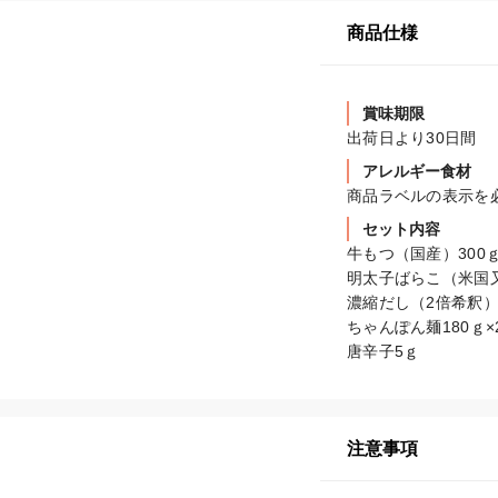
商品仕様
賞味期限
出荷日より30日間
アレルギー食材
商品ラベルの表示を
セット内容
牛もつ（国産）300ｇ
明太子ばらこ（米国又
濃縮だし（2倍希釈）4
ちゃんぽん麺180ｇ×2
唐辛子5ｇ
注意事項