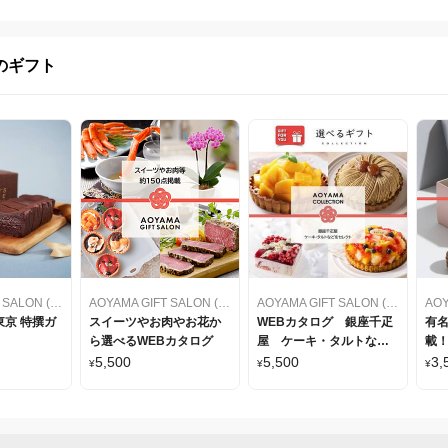
のギフト
AOYAMA GIFT SALON (アオヤマギフトサロン)
AOYAMA GIFT SALON (アオヤマギフトサロン)
AOYAMA GIFT SALON (アオヤマギフトサロン)
京 特撰ガ
スイーツやお肉やお花か
WEBカタログ 銀座千疋
有
ら選べるWEBカタログ
屋 ケーキ・タルトなど
載！
をセレクト
カ
5,500
5,500
3,
¥
¥
¥