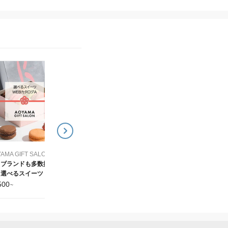
AOYAMA GIFT SALON (アオヤマギフトサロン)
AOYAMA GIFT SAL
国内外のクラフトビール
お肉や海鮮おつまみなど
を厳選！選べるビール
から選べる グルメWEB
WEBカタログ
タログ
3,500
4,500
¥
~
¥
~
AOYAMA GIFT SALON (アオヤマギフトサロン)
名ブランドも多数掲
選べるスイーツ WEB
タログ
500
~