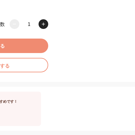
数
1
る
する
すめです！