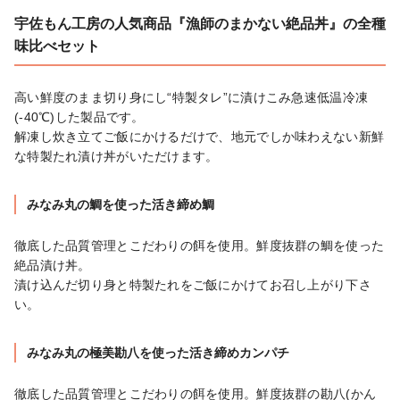
宇佐もん工房の人気商品『漁師のまかない絶品丼』の全種
味比べセット
高い鮮度のまま切り身にし“特製タレ”に漬けこみ急速低温冷凍
(-40℃)した製品です。

解凍し炊き立てご飯にかけるだけで、地元でしか味わえない新鮮
な特製たれ漬け丼がいただけます。
みなみ丸の鯛を使った活き締め鯛
徹底した品質管理とこだわりの餌を使用。鮮度抜群の鯛を使った
絶品漬け丼。

漬け込んだ切り身と特製たれをご飯にかけてお召し上がり下さ
い。
みなみ丸の極美勘八を使った活き締めカンパチ
徹底した品質管理とこだわりの餌を使用。鮮度抜群の勘八(かん