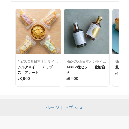
NEXCO西日本オンラインショップ～24のすぐれもの再発見～
NEXCO西日本オンラインショップ～24のすぐれもの再発見～
シルクスイートチップ
saku 2種セット 化粧箱
瀬戸内Cit
ス アソート
入
4,600
¥
3,900
6,900
¥
¥
ページトップへ ▲