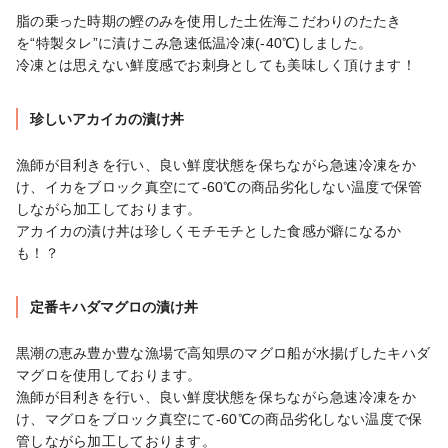
脂の乗った時期の鰹のみを使用した土佐海こだわりのたたき
を“特製タレ”に漬けこみ急速低温冷凍(-40℃)しました。

冷凍とは思えない鮮度感でお刺身としても美味しく頂けます！
珍しいアカイカの漬け丼
漁師が目利きを行い、良い鮮度状態を保ちながら急速冷凍をか
け、イカをブロック真空にて-60℃の商品劣化しない温度で保管
しながら加工しております。

アカイカの漬け丼は珍しくモチモチとした食感が癖になるか
も！？
定番キハダマグロの漬け丼
黒潮の恵み豊か豊な漁場で高知県のマグロ船が水揚げしたキハダ
マグロを使用しております。

漁師が目利きを行い、良い鮮度状態を保ちながら急速冷凍をか
け、マグロをブロック真空にて-60℃の商品劣化しない温度で保
管しながら加工しております。