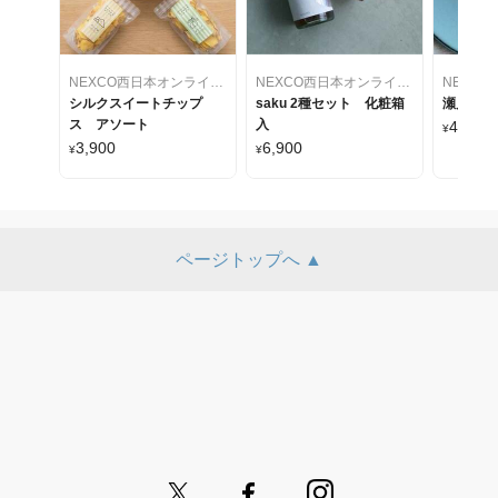
NEXCO西日本オンラインショップ～24のすぐれもの再発見～
NEXCO西日本オンラインショップ～24のすぐれもの再発見～
シルクスイートチップ
saku 2種セット 化粧箱
瀬戸内Cit
ス アソート
入
4,600
¥
3,900
6,900
¥
¥
ページトップへ ▲