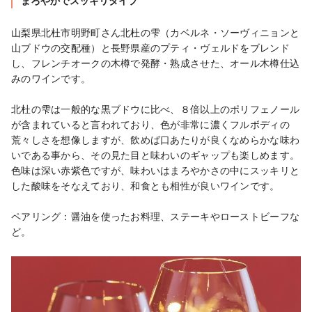
まろやかでスッキリタイプ
山梨県北杜市明野町さん北杜の雫（カベルネ・ソーヴィニョンと
山ブドウの交配種）と長野県産のプティ・ヴェルドをブレンド
し、フレンチオークの木樽で発酵・熟成させた、オール木樽仕込
みのワインです。

北杜の雫は一般的な黒ブドウに比べ、８倍以上のポリフェノール
が含まれていると言われており、色が非常に濃くフルボディの
荒々しさを想像しますが、飲めば口あたりが良くなめらかな味わ
いである事から、その見た目と味わいのギャップも楽しめます。

色味は深い赤紫色ですが、味わいはまろやかさの中にスッキリと
した酸味をそなえており、和食とも相性が良いワインです。

ペアリング：醤油を使ったお料理、ステーキやローストビーフな
ど。