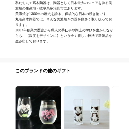
私たち丸モ高木陶器は、陶器として日本最大のシェアを誇る美
濃焼の生産地・岐阜県多治見市にあります。

美濃焼は1300年の歴史を誇る、伝統的な日本の焼き物です。

丸モ高木陶器では、そんな美濃焼きの器を数多く取り扱ってお
ります。

1887年創業の歴史から職人の手仕事や陶土の学びを生かしなが
らも、【温度をデザインに】という全く新しい技法で新製品を
生み出しております。
このブランドの他のギフト