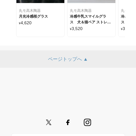
丸モ高木陶器
丸モ高木陶器
丸モ高木
月光冷感桜グラス
冷感牛乳スマイルグラ
冷感花火
ス 犬＆猫ペア ストレー
ス
4,620
¥
トタイプ
3,520
3,080
¥
¥
ページトップへ ▲