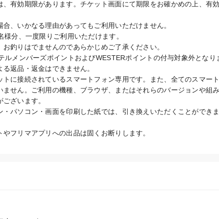
は、有効期限があります。チケット画面にて期限をお確かめの上、有
場合、いかなる理由があってもご利用いただけません。

名様分、一度限りご利用いただけます。

、お釣りはでませんのであらかじめご了承ください。

テルメンバーズポイントおよびWESTERポイントの付与対象外となりま
よる返品・返金はできません。

ットに接続されているスマートフォン専用です。また、全てのスマー
いません。ご利用の機種、ブラウザ、またはそれらのバージョンや組
ございます。

ン・パソコン・画面を印刷した紙では、引き換えいただくことができ
トやフリマアプリへの出品は固くお断りします。