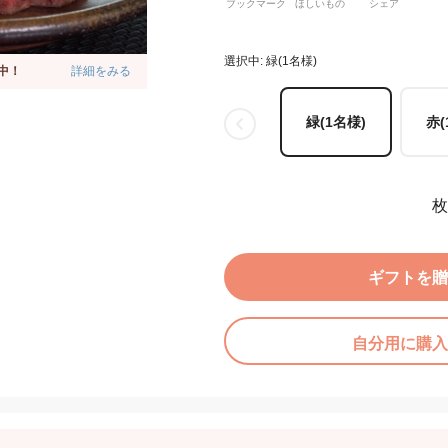
ブックマーク
ほしいもの
シェア
選択中: 緑(1名様)
中！
詳細をみる
緑(1名様)
赤(
枚
ギフトを贈
自分用に購入