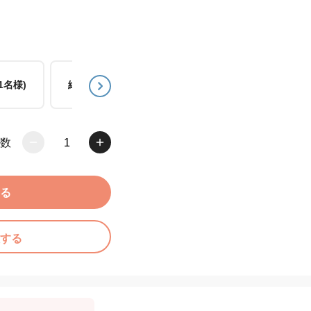
1名様)
緑(2名様)
青(1名様)
赤(2名様)
数
1
る
する