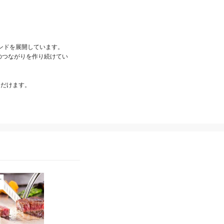
ドを展開しています。

のつながりを作り続けてい
だけます。

JR西日本ホテルズ
JR西日本ホテルズ
ホテルグランヴィア京都
梅小路ポテル京都 レスト
レストランご招待券(1名
ランギフト券 DINNERチ
様)
ケット
5,000
8,000
¥
~
¥
~