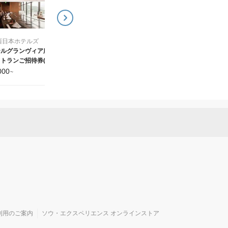
西日本ホテルズ
テルグランヴィア広島
トランご招待券(1名
ランチ
000
~
利用のご案内
ソウ・エクスペリエンス オンラインストア