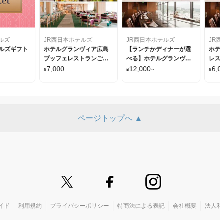
ルズ
JR西日本ホテルズ
JR西日本ホテルズ
JR
テルズギフト
ホテルグランヴィア広島
【ランチかディナーが選
ホ
ブッフェレストランご招
べる】ホテルグランヴィ
レス
待券(2名様) ペアランチ
ア広島 レストランご招待
様)
7,000
12,000
6,
¥
¥
~
¥
券(1名様)
ページトップへ ▲
イド
利用規約
プライバシーポリシー
特商法による表記
会社概要
法人