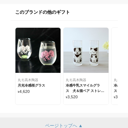
このブランドの他のギフト
丸モ高木陶器
丸モ高木陶器
丸モ高木
月光冷感桜グラス
冷感牛乳スマイルグラ
冷感花火
ス 犬＆猫ペア ストレー
ス
4,620
¥
トタイプ
3,520
3,080
¥
¥
ページトップへ ▲