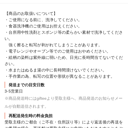
【商品のお取扱いについて】

・ご使用になる前に、洗浄してください。

・食器洗浄機のご使用はお控えください。

・台所用中性洗剤とスポンジ等の柔らかい素材で洗浄してくださ
い。

　強く擦ると転写が剥がれてしまうことがあります。

・電子レンジやオーブン等でのご使用はおやめください。

・絵柄の染料は紫外線に弱いため、日光に長時間当てないでくだ
さい。

・水またはぬるま湯の中に長時間浸けないでください。

・手作業の為、転写の位置や形状が異なることがあります。
発送までの目安日数
3-5営業日
※商品発送時にはgifteeより受取主様へ、商品発送のお知らせメー
ルが自動送信されます。
再配送発生時の料金負担
受取主様のご都合（ご不在・住所誤り等）により返送後の再送を