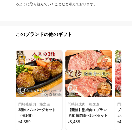
るように取り組んでいくことだと考えております。
このブランドの他のギフト
門崎熟成肉 格之進
門崎熟成肉 格之進
門崎熟成
3種のハンバーグセット
【薫格】熟成肉＋ブラン
ブランド
（各1個）
ド豚 焼肉食べ比べセット
カルビ 
ト
4,359
8,438
4,550
¥
¥
¥