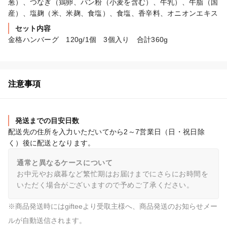
葱）、つなぎ（鶏卵、パン粉（小麦を含む）、牛乳）、牛脂（国
産）、塩麹（米、米麹、食塩）、食塩、香辛料、オニオンエキス
セット内容
金格ハンバーグ　120g/1個　3個入り　合計360g
注意事項
発送までの目安日数
配送先の住所を入力いただいてから2～7営業日（日・祝日除
く）後に配送となります。
通常と異なるケースについて
お中元やお歳暮など繁忙期はお届けまでにさらにお時間を
いただく場合がございますので予めご了承ください。
※商品発送時にはgifteeより受取主様へ、商品発送のお知らせメー
ルが自動送信されます。