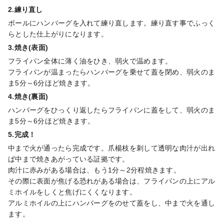
2.練り直し
ボールにハンバーグを入れて練り直します。練り直す事でふっく
らとした仕上がりになります。
3.焼き(表面)
フライパン全体に薄く油をひき、弱火で温めます。

フライパンが温まったらハンバーグを乗せて蓋を閉め、弱火のま
ま5分～6分ほど焼きます。
4.焼き(裏面)
ハンバーグをひっくり返したらフライパンに蓋をして、弱火のま
ま5分～6分ほど焼きます。
5.完成！
中まで火が通ったら完成です。爪楊枝を刺して透明な肉汁が出れ
ば中まで焼きあがっている証拠です。

肉汁に赤みがある場合は、もう1分～2分程焼きます。

その際に表面が焦げる恐れがある場合は、フライパンの上にアル
ミホイルをしくと焦げにくくなります。

アルミホイルの上にハンバーグをのせて蓋をし、中まで火を通し
ます。