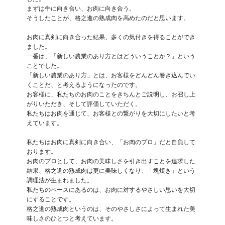
まずは牛に向き合い、お肉に向き合う。

そうしたことが、格之進の熟成肉を高めたのだと思います。

お肉に真剣に向き合った結果、多くの気付きを得ることができ
ました。

一番は、「新しい農業のあり方とはどういうことか？」という
ことでした。

「新しい農業のあり方」とは、お客様をどんどん巻き込んでい
くことだ、と考えるようになったのです。

お客様に、私たちのお肉のことをきちんとご説明し、お召し上
がりいただき、そして評価していただく。

私たちはお肉を通じて、お客様との繋がりを大切にしたいと考
えています。

私たちはお肉に真剣に向き合い、「お肉のプロ」だと自負して
おります。

お肉のプロとして、お肉の美味しさを引き出すことを追求した
結果、格之進の熟成肉は更に美味しくなり、「塊焼き」という
調理法が生まれました。

私たちのベースにあるのは、お肉に対するやさしい思いを大切
にすることです。

格之進の熟成肉というのは、そのやさしさによって生まれた美
味しさのひとつと考えています。
