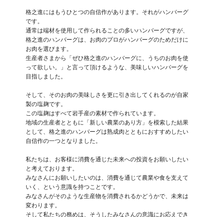
格之進にはもうひとつの自信作があります。それがハンバーグ
です。

通常は端材を使用して作られることの多いハンバーグですが、
格之進のハンバーグは、お肉のプロがハンバーグのためだけに
お肉を選びます。

生産者さまから「ぜひ格之進のハンバーグに、うちのお肉を使
って欲しい。」と言って頂けるような、美味しいハンバーグを
目指しました。

そして、そのお肉の美味しさを更に引き出してくれるのが自家
製の塩麹です。

この塩麹はすべて岩手産の素材で作られています。

地域の生産者とともに「新しい農業のあり方」を模索した結果
として、格之進のハンバーグは熟成肉とともにおすすめしたい
自信作の一つとなりました。

私たちは、お客様に消費を通じた未来への投資をお願いしたい
と考えております。

みなさんにお願いしたいのは、消費を通じて農業や食を支えて
いく、という意識を持つことです。

みなさんがそのような生産物を消費されるかどうかで、未来は
変わります。

そして私たちの務めは、そうしたみなさんの意識にお応えでき