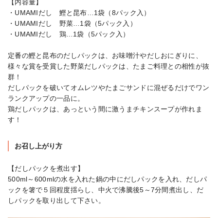
【内容量】

・UMAMIだし　鰹と昆布…1袋（8パック入）

・UMAMIだし　野菜…1袋（5パック入）

・UMAMIだし　鶏…1袋（5パック入）

定番の鰹と昆布のだしパックは、お味噌汁やだしおにぎりに、
様々な賞を受賞した野菜だしパックは、たまご料理との相性が抜
群！

だしパックを破いてオムレツやたまごサンドに混ぜるだけでワン
ランクアップの一品に。

鶏だしパックは、あっという間に激うまチキンスープが作れま
す！
お召し上がり方
【だしパックを煮出す】

500ml～600mlの水を入れた鍋の中にだしパックを入れ、だしパ
ックを箸で５回程度揺らし、中火で沸騰後5～7分間煮出し、だ
しパックを取り出して下さい。