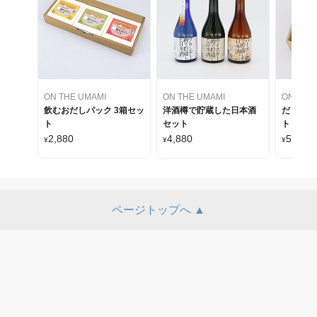
ON THE UMAMI
ON THE UMAMI
ON THE
飲むおだしパック 3箱セッ
洋酒樽で貯蔵した日本酒
だし専門
ト
セット
ト
2,880
4,880
5,880
¥
¥
¥
ページトップへ ▲