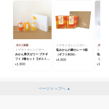
ミヤモトオレンジガーデン
ポスト投函
ポスト投
ミヤモトオレンジガーデン
塩みかんの鯛カレー 4箱
みかん寒天ゼリー プチギ
塩みかん
（ギフトBOX）
フト 3種セット【ポスト投
（ポスト
4,800
¥
函】
1,800
1,150
¥
¥
ページトップへ ▲