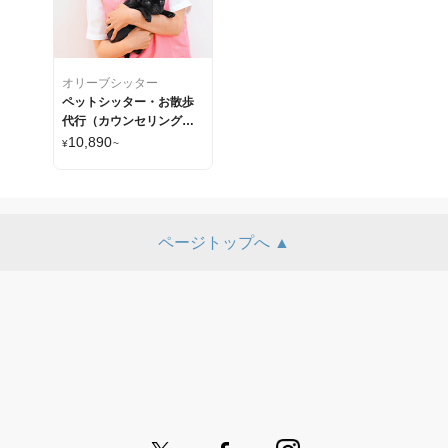
オリーブシッター
ペットシッター・お散歩
代行（カウンセリング込
み）
10,890
¥
~
ページトップへ ▲