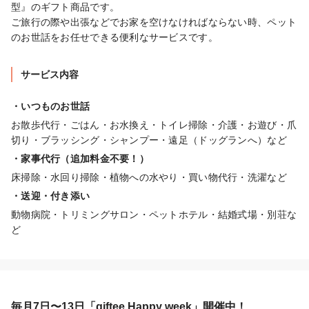
型』のギフト商品です。

ご旅行の際や出張などでお家を空けなければならない時、ペット
のお世話をお任せできる便利なサービスです。
サービス内容
・いつものお世話
お散歩代行・ごはん・お水換え・トイレ掃除・介護・お遊び・爪
切り・ブラッシング・シャンプー・遠足（ドッグランへ）など
・家事代行（追加料金不要！）
床掃除・水回り掃除・植物への水やり・買い物代行・洗濯など
・送迎・付き添い
動物病院・トリミングサロン・ペットホテル・結婚式場・別荘な
ど
毎月7日〜13日「giftee Happy week」開催中！