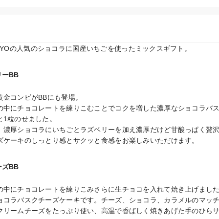
 TOKYOの人気のショコラに国産いちごを使ったミックスギフト。
ーBB
金コンビがBBにも登場。

の中にチョコレートを練りこむことでコクを増した濃厚なショコラバ
1粒のせました。

、濃厚ショコラにいちごとラズベリーを加え濃厚だけど甘酸っぱく贅沢
ズケーキのしっとり感とサクッと食感をお楽しみいただけます。
ズBB
の中にチョコレートを練りこみさらに生チョコを入れて焼き上げました
ョコラバスクチーズケーキです。チーズ、ショコラ、カラメルのマッチ
クリームチーズをたっぷり使い、高温で香ばしく焼きあげた手のひら