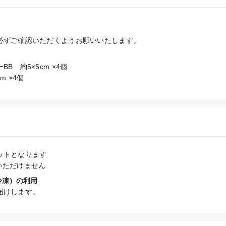
必ずご確認いただくようお願いいたします。
　約5×5cm ×4個

m ×4個
トとなります

いただけません
冷凍）の利用
届けします。