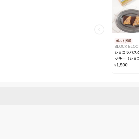
ポスト投函
BLOCK BLOC
ショコラバス
ッキー（ショ
＜GIFT FOR 
1,500
¥
付＞BLOCK B
TOKYO