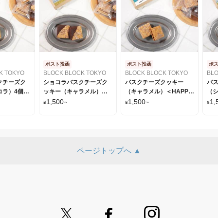
ポスト投函
ポスト投函
ポ
K TOKYO
BLOCK BLOCK TOKYO
BLOCK BLOCK TOKYO
BLO
クチーズク
ショコラバスクチーズク
バスクチーズクッキー
バ
コラ）4個入
ッキー（キャラメル）＜
（キャラメル）＜HAPPY
（シ
YOU シール
GIFT FOR YOU シール付
BIRTHDAY シール付 ＞
YO
1,500
1,500
1,
¥
~
¥
~
¥
LOCK
＞BLOCK BLOCK
BLOCK BLOCK TOKYO
BL
TOKYO
ページトップへ ▲