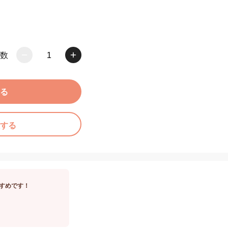
数
1
る
する
すめです！