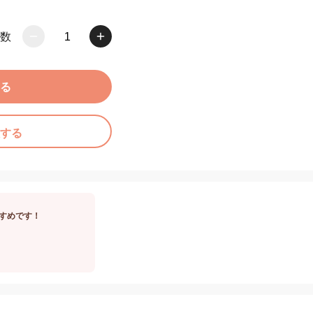
数
1
る
する
すめです！