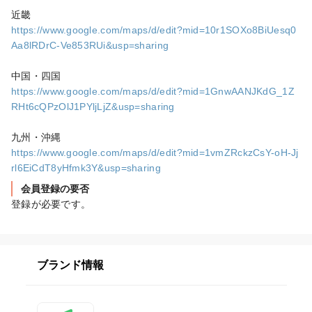
https://www.google.com/maps/d/edit?mid=10r1SOXo8BiUesq0
Aa8lRDrC-Ve853RUi&usp=sharing
https://www.google.com/maps/d/edit?mid=1GnwAANJKdG_1Z
RHt6cQPzOlJ1PYljLjZ&usp=sharing
https://www.google.com/maps/d/edit?mid=1vmZRckzCsY-oH-Jj
rl6EiCdT8yHfmk3Y&usp=sharing
会員登録の要否
登録が必要です。
ブランド情報