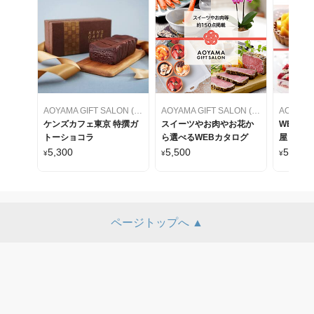
AOYAMA GIFT SALON (アオヤマギフトサロン)
AOYAMA GIFT SALON (アオヤマギフトサロン)
ケンズカフェ東京 特撰ガ
スイーツやお肉やお花か
WEBカ
トーショコラ
ら選べるWEBカタログ
屋 ケー
をセレク
5,300
5,500
5,500
¥
¥
¥
ページトップへ ▲