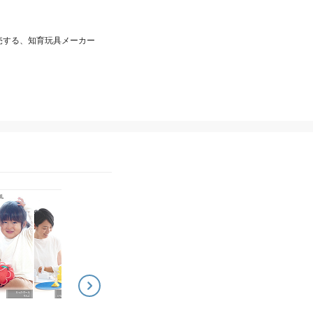
売する、知育玩具メーカー
SHAOOL（シャオール）
SHAOOL（シャオール）
1.5才からのコロンブスの
3才からの組立知育玩具
つみきセット（いろかた
ット（ハンマー・うみが
ち・ハンマー・バラン
め）
15,000
6,500
¥
¥
ス）