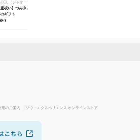
AOOL（シャオール）
出産祝い】つみきとボ
ルのギフト
980
利用のご案内
ソウ・エクスペリエンス オンラインストア