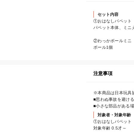
セット内容
①おはなしパペット　
パペット本体、ミニえ
②わっかボールミニ　
ボール1個
注意事項
※本商品は日本玩具
■思わぬ事故を避け
■小さな部品がある
対象者・対象年齢
①おはなしパペット　
対象年齢 0.5才～
