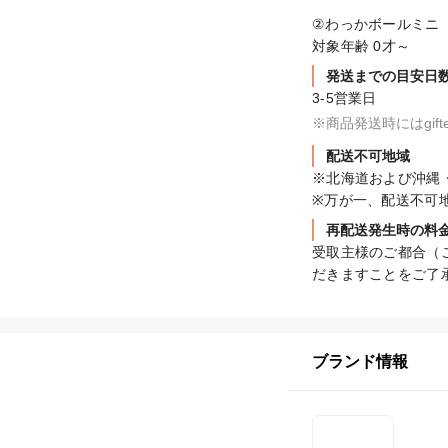
②わっかボールミニ　
対象年齢 0才～
発送までの目安日
3-5営業日
※商品発送時にはgi
配送不可地域
※北海道および沖縄
※万が一、配送不可
再配送発生時の料
受取主様のご都合（
だきますことをご了
ブランド情報