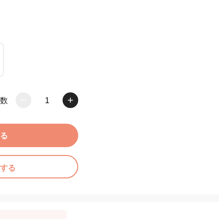
数
1
る
する