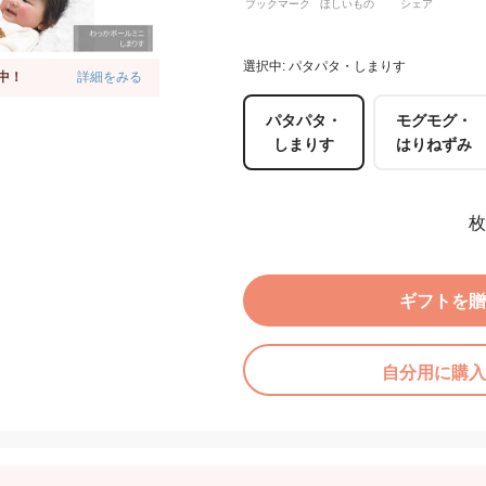
ブックマーク
ほしいもの
シェア
選択中: パタパタ・しまりす
中！
詳細をみる
パタパタ・
モグモグ・
しまりす
はりねずみ
枚
ギフトを贈
自分用に購入