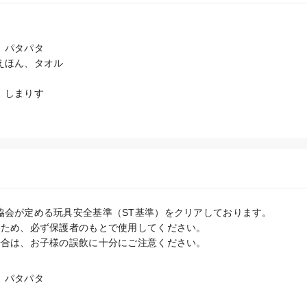
パタパタ

ほん、タオル

しまりす

協会が定める玩具安全基準（ST基準）をクリアしております。

るため、必ず保護者のもとで使用してください。

場合は、お子様の誤飲に十分にご注意ください。
パタパタ
