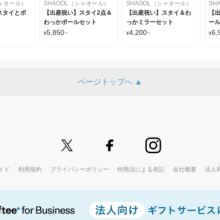
シャオール）
SHAOOL（シャオール）
SHAOOL（シャオール）
SH
スタイとボ
【出産祝い】スタイ2点＆
【出産祝い】スタイ＆わ
【
わっかボールセット
っかミラーセット
ー
5,850
4,200
6,
¥
~
¥
~
¥
ページトップへ ▲
イド
利用規約
プライバシーポリシー
特商法による表記
会社概要
法人