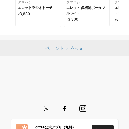
タマハシ
タマハシ
タマハシ
エレットラジオトーチ
エレット 多機能ポータブ
エレット
ルライト
トラジオ
3,850
¥
3,300
6,600
¥
¥
ページトップへ ▲
giftee公式アプリ（無料）