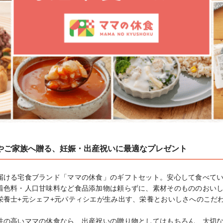
やご家族へ贈る、妊娠・出産祝いに最適なプレゼント
届ける宅食ブランド「ママの休食」のギフトセット。安心して食べて
着色料・人口甘味料など食品添加物は頼らずに、素材そのもののおい
栄養士+元シェフ+元パティシエが生み出す、栄養とおいしさへのこだ
性の高いママの休食なら、出産祝いの贈り物としてはもちろん、大切