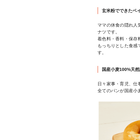
玄米粉でできたベイ
ママの休食の隠れ人
ナツです。

着色料・香料・保存料
もっちりとした食感
す。
国産小麦100%天
日々家事・育児、仕
全てのパンが国産小