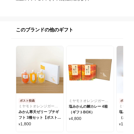
このブランドの他のギフト
ミヤモトオレンジガーデン
ポスト投函
ポスト投
ミヤモトオレンジガーデン
塩みかんの鯛カレー 4箱
みかん寒天ゼリー プチギ
塩みかん
（ギフトBOX）
フト 3種セット【ポスト投
（ポスト
4,800
¥
函】
1,800
1,150
¥
¥