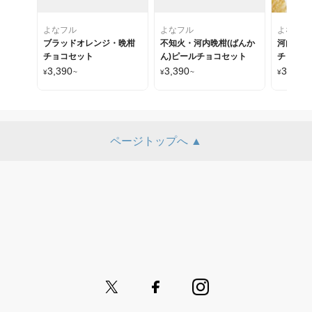
よなフル
よなフル
よなフル
ブラッドオレンジ・晩柑
不知火・河内晩柑(ばんか
河内晩柑
チョコセット
ん)ピールチョコセット
チョコレ
3,390
3,390
3,390
¥
~
¥
~
¥
~
ページトップへ ▲