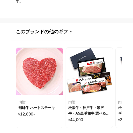
す。
このブランドの他のギフト
肉贈
肉贈
肉贈
飛騨牛 ハートステーキ
松阪牛・神戸牛・米沢
松阪牛・
牛・A5黒毛和牛 選べるカ
ギフト L
12,890
¥
~
タログギフト LC1コース
44,000
22,000
¥
~
¥