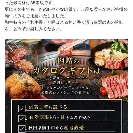
った最高格付A5等級です。

更にその中でも、きめ細やかな肉質で、上品な柔らかさが特徴の
雌牛のみをご用意いたしました。

和牛特有の「和牛香」と呼ばれる甘い香り漂う厳選の肉の旨味
を、どうぞお楽しみください。