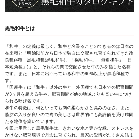
黒毛和牛とは
「和牛」の定義は厳しく、和牛と名乗ることのできるのは日本の
在来種と「明治以前から日本で独自に交配され育てられてきた改
良種(4種「黒毛和種(黒毛和牛)」「褐毛和牛」「無角和牛」「日
本短角種」)」と、それらの間で交配させた牛のみを指した名称
です。また、日本に出回っている和牛の90%以上が黒毛和種で
す。

「国産牛」は「和牛」以外の牛と、外国種でも日本での肥育期間
が3ヶ月を超える牛や、肥育期間が他の地域よりも長い牛につけ
られる呼び名です。

和牛の特徴は、何といっても肉の柔らかさと臭みのなさ。また、
脂肪の入りが良いので肉の美しさは世界的にも高評価を受け確固
たる地位を築いています。

今回ご用意した黒毛和牛は、きれいな水と豊かな緑、ストレスを
かけない肥育環境で丹念に育てられ、農家の愛情がたくさん詰ま