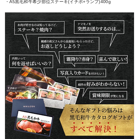
・A5黒毛和牛希少部位ステーキ(イチボ+ランプ)400g