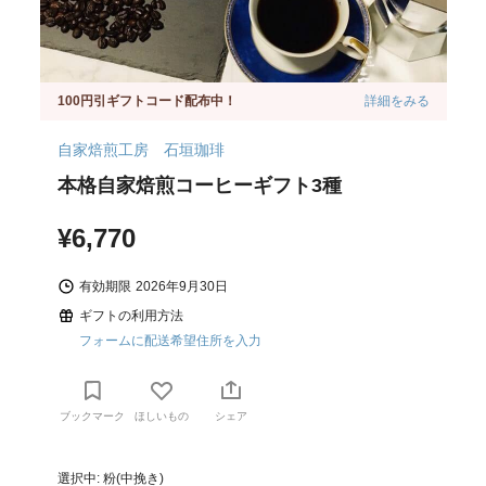
100円引ギフトコード配布中！
詳細をみる
自家焙煎工房 石垣珈琲
本格自家焙煎コーヒーギフト3種
¥6,770
有効期限
2026年9月30日
ギフトの利用方法
フォームに配送希望住所を入力
ブックマーク
ほしいもの
シェア
選択中: 粉(中挽き)