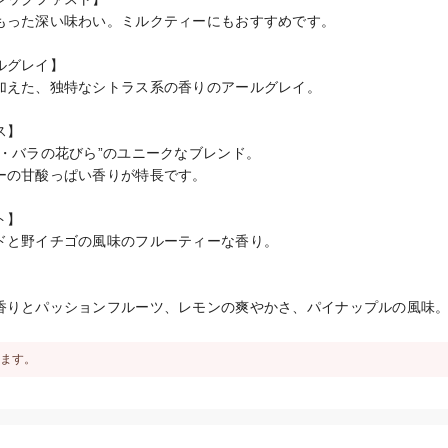
もった深い味わい。ミルクティーにもおすすめです。

グレイ】

加えた、独特なシトラス系の香りのアールグレイ。

】

・バラの花びら”のユニークなブレンド。

ーの甘酸っぱい香りが特長です。

】

ドと野イチゴの風味のフルーティーな香り。



香りとパッションフルーツ、レモンの爽やかさ、パイナップルの風味
ます。