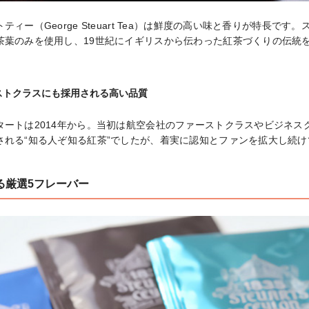
ィー（George Steuart Tea）は鮮度の高い味と香りが特長です
茶葉のみを使用し、19世紀にイギリスから伝わった紅茶づくりの伝統
ストクラスにも採用される高い品質
タートは2014年から。当初は航空会社のファーストクラスやビジネス
される“知る人ぞ知る紅茶”でしたが、着実に認知とファンを拡大し続
る厳選5フレーバー