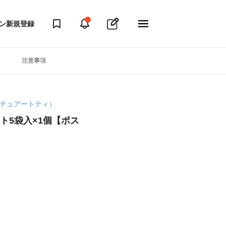
ン
新規登録
注意事項
ージスチュアートティ）
 アソート5袋入×1個【ポス