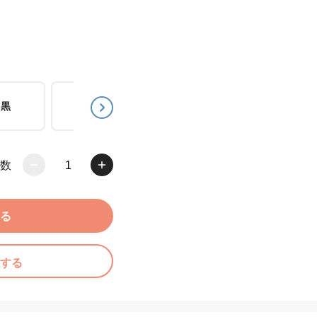
黒
茶
青
数
1
る
する