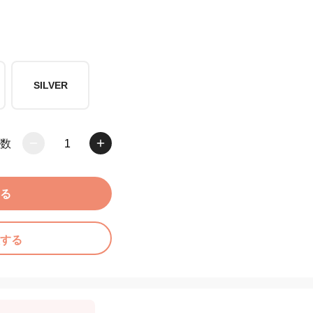
SILVER
数
1
る
する