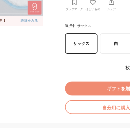
ブックマーク
ほしいもの
シェア
中！
詳細をみる
選択中: サックス
サックス
白
枚
ギフトを贈
自分用に購入