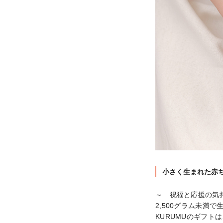
小さく生まれた赤
～　祝福と応援の気持
2,500グラム未満
KURUMUのギフ