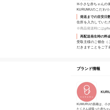
※小さな赤ちゃんの
KURUMUのこだわ
発送までの目安日
住所を入力していた
※商品発送時にはgi
再配送発生時の料
受取主様のご都合（
だきますことをご了
ブランド情報
KUR
KUMURUの肌着は、小
たくさん頑張った赤ちゃ