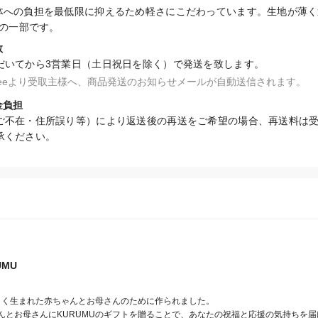
体への負担を最低限に抑えるため軽さにこだわっています。生地が薄く
りの一部です。
数
だいてから3営業日（土日祝日を除く）で発送を致します。
fteeより受取主様へ、商品発送のお知らせメールが自動送信されます。
金負担
ご不在・住所誤り等）により返送後の再送をご希望の場合、再送料は
承ください。
UMU
さく生まれた赤ちゃんとお母さんのために作られました。

んとお母さんにKURUMUのギフトを贈ることで、あなたの祝福と応援の気持ちを