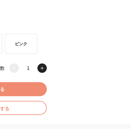
ピンク
数
1
る
する