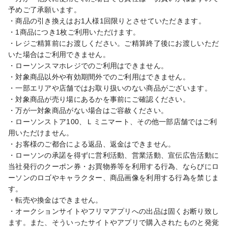
予めご了承願います。

・商品の引き換えはお1人様1回限りとさせていただきます。

・1商品につき1枚ご利用いただけます。

・レジご精算前にお渡しください。ご精算終了後にお渡しいただ
いた場合はご利用できません。

・ローソンスマホレジでのご利用はできません。

・対象商品以外や有効期間外でのご利用はできません。

・一部エリアや店舗ではお取り扱いのない商品がございます。

・対象商品が売り場にあるかを事前にご確認ください。

・万が一対象商品がない場合はご容赦ください。

・ローソンストア100、Ｌミニマート、その他一部店舗ではご利
用いただけません。

・お客様のご都合による返品、返金はできません。

・ローソンの承諾を得ずに営利活動、営業活動、宣伝広告活動に
当社発行のクーポン券・お買物券等を利用する行為、ならびにロ
ーソンのロゴやキャラクター、商品画像を利用する行為を禁じま
す。

・転売や換金はできません。

・オークションサイトやフリマアプリへの出品は固くお断り致し
ます。また、そういったサイトやアプリで購入されたものと発覚