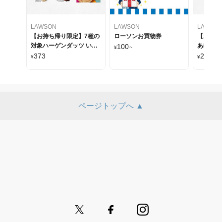
LAWSON
LAWSON
LAWSO
【お持ち帰り限定】7種の
ローソンお買物券
【お持ち
対象ハーゲンダッツ いず
あげクン
100
¥
~
れか1つ
373
288
¥
¥
ページトップへ ▲