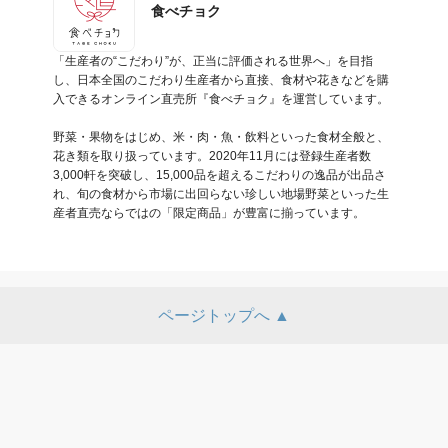
食べチョク
「生産者の“こだわり”が、正当に評価される世界へ」を目指
し、日本全国のこだわり⽣産者から直接、⾷材や花きなどを購
⼊できるオンライン直売所『食べチョク』を運営しています。

野菜・果物をはじめ、米・⾁・⿂・飲料といった⾷材全般と、
花き類を取り扱っています。2020年11⽉には登録⽣産者数
3,000軒を突破し、15,000品を超えるこだわりの逸品が出品さ
れ、旬の食材から市場に出回らない珍しい地場野菜といった生
産者直売ならではの「限定商品」が豊富に揃っています。
ページトップへ ▲