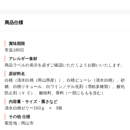
商品仕様
賞味期限
常温180日
アレルギー食材
商品ラベルの表示を必ずご確認いただくようお願いいたします。
原材料名
白桃（清水白桃（岡山県産））、白桃ピューレ（清水白桃）、砂
糖、白桃リキュール、白ワイン／ゲル化剤（増粘多糖類）、酸化
防止剤（Ｖ.Ｃ）、酸味料、香料（一部にももを含む）
内容量・サイズ・重さなど
清水白桃ゼリー150ｇ　×　3個
その他 仕様
製造地：岡山市