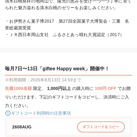
清水白桃発祥の地岡山で、陽光の恵みを受け一つ一つ丁寧に育て
られた魅力溢れる清水白桃のゼリーをお楽しみください。

・お伊勢さん菓子博2017　第27回全国菓子大博覧会・三重　名
誉総裁賞受賞

・ＪＲ西日本岡山支社　ふるさとあっ晴れ大賞認定（2017）
毎月7日〜13日「giftee Happy week」開催中！
※利用期限：2026年8月13日 14:59まで
先着1000名様
限定、
1,000円以上
の購入時に
100円 OFF
でお贈
りいただけます。下記のギフトコードをコピーし、決済時にご入
力ください。
ギフトコード利用時の注意事項
2608AUG
ギフトコードをコピー