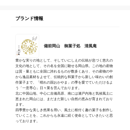
ブランド情報
備前岡山 御菓子処 清風庵
豊かな実りの地として、そしていにしえの伝統が息づく悠久の
文化の地として、その名を全国に馳せる岡山県。この地の産物
は質・量ともに全国に誇れるものが数多くあり、その産物の中
から逸品素材をよせて、伝統的な和菓子から新しい味わいの創
作菓子まで、「晴れの国おかやま」の季を愛でていただけるよ
う「一意専心」日々業を営んでおります。

北に中国山地、中心に吉備高原、南には瀬戸内海と気候風土に
恵まれた岡山には、まだまだ新しい自然の恵みが育まれており
ます。

四季豊かな美しき然果を用い、風土に根付く趣の菓子を創作し
ていくことを、これからも永遠に続く使命としていきたいと思
っております。