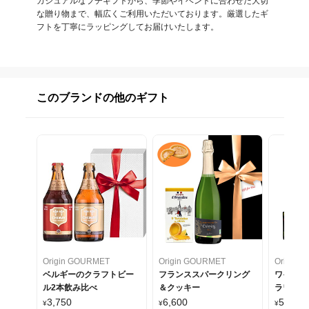
カジュアルなプチギフトから、季節やイベントに合わせた大切
な贈り物まで、幅広くご利用いただいております。厳選したギ
フトを丁寧にラッピングしてお届けいたします。
このブランドの他のギフト
Origin GOURMET
Origin GOURMET
Origin 
ベルギーのクラフトビー
フランススパークリング
ワインと
ル2本飲み比べ
＆クッキー
ラワーの
3,750
6,600
5,970
¥
¥
¥
~