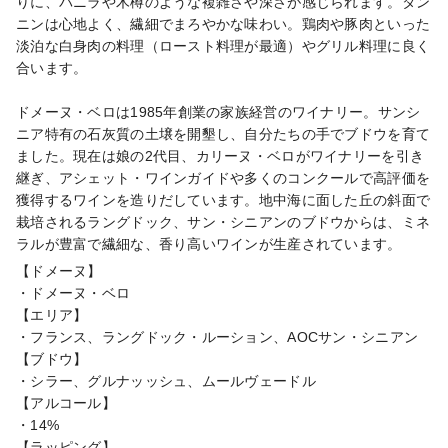
りに、バニラや木樽のような複雑さや深さが感じられます。タン
ニンは心地よく、繊細でまろやかな味わい。鶏肉や豚肉といった
淡泊な白身肉の料理（ロースト料理が最適）やグリル料理に良く
合います。

ドメーヌ・ベロは1985年創業の家族経営のワイナリー。サンシ
ニア特有の石灰質の土壌を開墾し、自分たちの手でブドウを育て
ました。現在は娘の2代目、カリーヌ・ベロがワイナリーを引き
継ぎ、アシェット・ワインガイドや多くのコンクールで高評価を
獲得するワインを造りだしています。地中海に面した丘の斜面で
栽培されるラングドック、サン・シニアンのブドウからは、ミネ
ラルが豊富で繊細な、香り高いワインが生産されています。
【ドメーヌ】

・ドメーヌ・ベロ

【エリア】

・フランス、ラングドック・ルーション、AOCサン・シニアン

【ブドウ】

・シラー、グルナッッシュ、ムールヴェードル

【アルコール】

・14%

【ラッピング】
