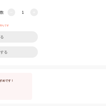
数
1
待ちです
る
する
すめです！