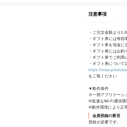
注意事項
・ご注文金額より1,0
・ギフト券には有効期
・ギフト券を現金に
・ギフト券にはお釣り
・ギフト券でご利用い
https://www.photobac
をご覧ください

▼動作条件

※一部アプリケーシ
※低速なWi-Fi通
※動作環境により正
会員登録の要否
登録が必要です。