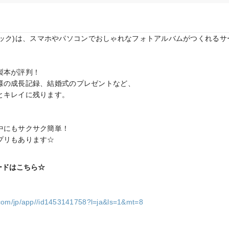
フォトバック)は、スマホやパソコンでおしゃれなフォトアルバムがつくれるサ
本が評判！

様の成長記録、結婚式のプレゼントなど、

キレイに残ります。

にもサクサク簡単！

プリもあります☆
ードはこちら☆
e.com/jp/app//id1453141758?l=ja&ls=1&mt=8