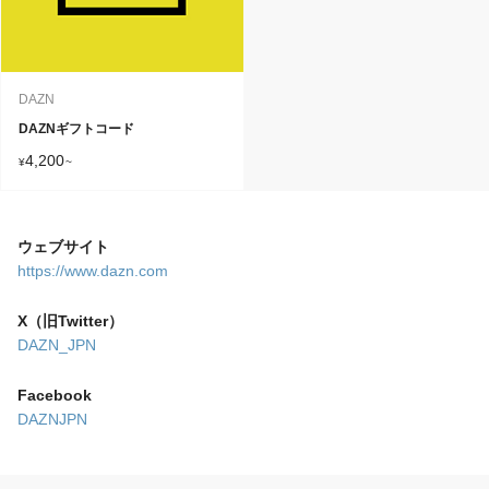
DAZN
DAZNギフトコード
4,200
¥
~
ウェブサイト
https://www.dazn.com
X（旧Twitter）
DAZN_JPN
Facebook
DAZNJPN