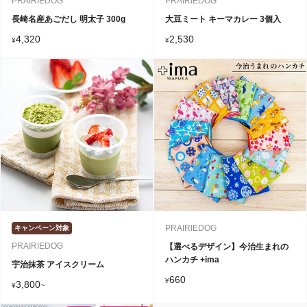
PRAIRIEDOG
PRAIRIEDOG
長崎名産あごだし 明太子 300g
大豆ミート キーマカレー 3個入
4,320
2,530
¥
¥
PRAIRIEDOG
キャンペーン対象
PRAIRIEDOG
【選べるデザイン】今治生まれの
ハンカチ +ima
宇治抹茶 アイスクリーム
660
¥
3,800
¥
~