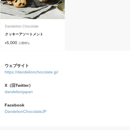
Dandelion Chocolate
クッキーアソートメント
5,000
¥
入荷待ち
ウェブサイト
https://dandelionchocolate.jp/
X（旧Twitter）
dandelionjapan
Facebook
DandelionChocolateJP