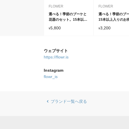
FLOWER
FLOWER
選べる！季節のブーケと
選べる！季節のブ
花器のセット。15本以上
15本以上入りのお
入りのお得なブーケか
ーケから、希少な
5,800
3,200
¥
¥
ら、希少なお花を花器と
で。
合わせてお届け。
ウェブサイト
https://flowr.is
Instagram
flowr_is
ブランド一覧へ戻る