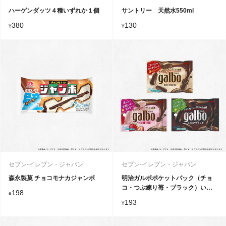
ハーゲンダッツ４種いずれか１個
サントリー 天然水550ml
380
130
¥
¥
セブン-イレブン・ジャパン
セブン-イレブン・ジャパン
森永製菓 チョコモナカジャンボ
明治ガルボポケットパック（チョ
コ・つぶ練り苺・ブラック）いず
198
¥
れか１個
193
¥